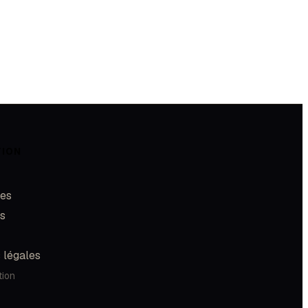
TION
les
és
 légales
tion