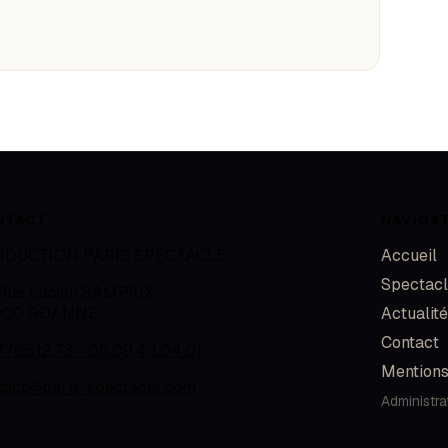
NTACT
NAVIGA
ODUCTION PARIS SPECTACLE
Accueil
Spectac
 Rue Lucien SAMPAIX
300
ROANNE
Actualit
Contact
77.66.12.73 - 06.09.43.04.01
Mentions
tact@paris-spectacle.com
Administra