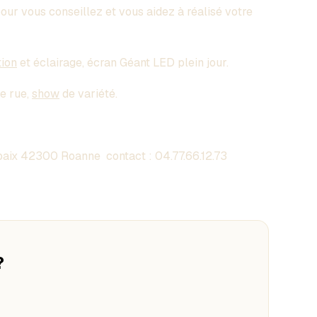
pour vous conseillez et vous aidez à réalisé votre
tion
et éclairage, écran Géant LED plein jour.
de rue,
show
de variété.
aix 42300 Roanne contact :
04.77.66.12.73
?