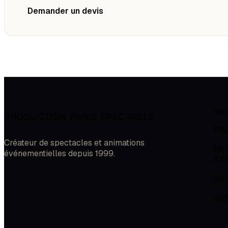
Demander un devis
CO
PRODUCTION PARIS SPECTACLE
PR
Créateur de spectacles et animations
118
événementielles depuis 1999.
42
04.
con