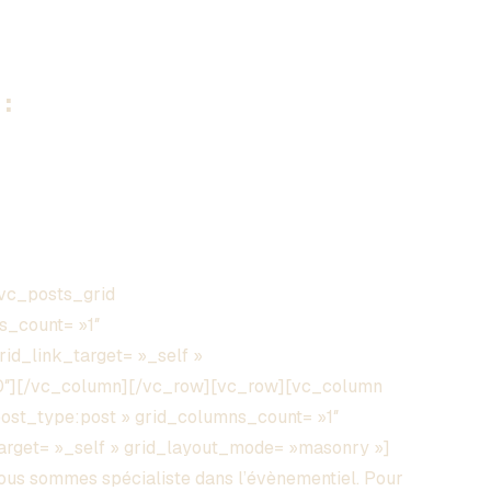
:
vc_posts_grid
s_count= »1″
grid_link_target= »_self »
00″][/vc_column][/vc_row][vc_row][vc_column
post_type:post » grid_columns_count= »1″
_target= »_self » grid_layout_mode= »masonry »]
s sommes spécialiste dans l’évènementiel. Pour