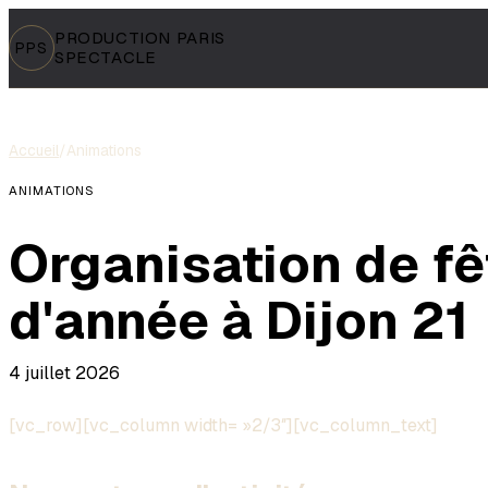
PRODUCTION PARIS
PPS
SPECTACLE
Accueil
/
Animations
ANIMATIONS
Organisation de fê
d'année à Dijon 21
4 juillet 2026
[vc_row][vc_column width= »2/3″][vc_column_text]