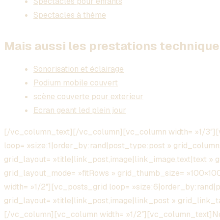
Spectacles pour enfants
Spectacles à thème
Mais aussi les prestations technique 
Sonorisation et éclairage
Podium mobile couvert
scène couverte pour exterieur
Ecran geant led plein jour
[/vc_column_text][/vc_column][vc_column width= »1/3″][
loop= »size:1|order_by:rand|post_type:post » grid_column
grid_layout= »title|link_post,image|link_image,text|text » 
grid_layout_mode= »fitRows » grid_thumb_size= »100×1
width= »1/2″][vc_posts_grid loop= »size:6|order_by:rand|
grid_layout= »title|link_post,image|link_post » grid_link
[/vc_column][vc_column width= »1/2″][vc_column_text]Nou