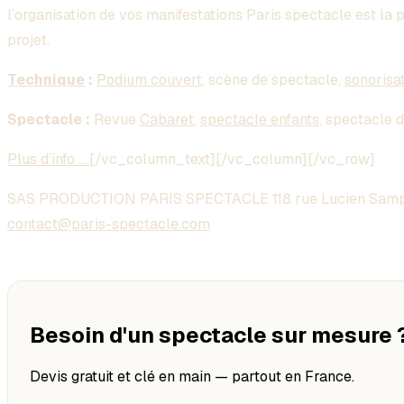
l’organisation de vos manifestations Paris spectacle est la 
projet.
Technique
:
Podium couvert
, scène de spectacle,
sonorisa
Spectacle :
Revue
Cabaret
,
spectacle enfants
, spectacle 
Plus d’info ….
[/vc_column_text][/vc_column][/vc_row]
SAS PRODUCTION PARIS SPECTACLE 118 rue Lucien Samp
contact@paris-spectacle.com
Besoin d'un spectacle sur mesure 
Devis gratuit et clé en main — partout en France.