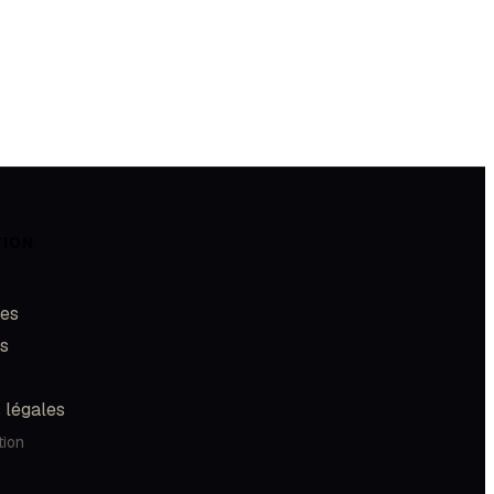
TION
les
és
 légales
tion