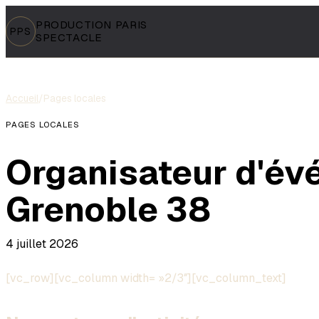
PRODUCTION PARIS
PPS
SPECTACLE
Accueil
/
Pages locales
PAGES LOCALES
Organisateur d'é
Grenoble 38
4 juillet 2026
[vc_row][vc_column width= »2/3″][vc_column_text]