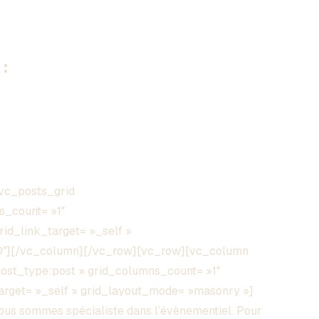
:
vc_posts_grid
s_count= »1″
grid_link_target= »_self »
00″][/vc_column][/vc_row][vc_row][vc_column
post_type:post » grid_columns_count= »1″
_target= »_self » grid_layout_mode= »masonry »]
s sommes spécialiste dans l’évènementiel. Pour