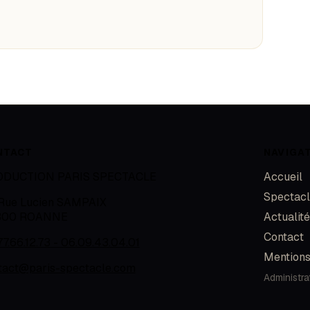
NTACT
NAVIGA
ODUCTION PARIS SPECTACLE
Accueil
Spectac
 Rue Lucien SAMPAIX
300
ROANNE
Actualit
Contact
77.66.12.73 - 06.09.43.04.01
Mentions
tact@paris-spectacle.com
Administra