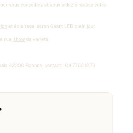
pour vous conseillez et vous aidez à réalisé votre
tion
et éclairage, écran Géant LED plein jour.
de rue,
show
de variété.
aix 42300 Roanne contact :
04.77.66.12.73
?