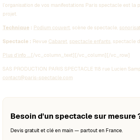
l’organisation de vos manifestations Paris spectacle est la 
projet.
Technique
:
Podium couvert
, scène de spectacle,
sonorisa
Spectacle :
Revue
Cabaret
,
spectacle enfants
, spectacle 
Plus d’info ….
[/vc_column_text][/vc_column][/vc_row]
SAS PRODUCTION PARIS SPECTACLE 118 rue Lucien Samp
contact@paris-spectacle.com
Besoin d'un spectacle sur mesure 
Devis gratuit et clé en main — partout en France.