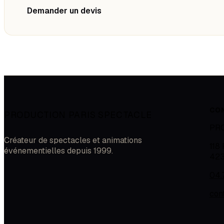
Demander un devis
CO
PRODUCTION PARIS SPECTACLE
PR
Créateur de spectacles et animations
118
événementielles depuis 1999.
42
04.
con