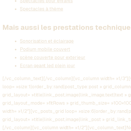
Spectacles pour enfants
Spectacles à thème
Mais aussi les prestations technique 
Sonorisation et éclairage
Podium mobile couvert
scène couverte pour exterieur
Ecran geant led plein jour
[/vc_column_text][/vc_column][vc_column width= »1/3″][
loop= »size:1|order_by:rand|post_type:post » grid_column
grid_layout= »title|link_post,image|link_image,text|text » 
grid_layout_mode= »fitRows » grid_thumb_size= »100×1
width= »1/2″][vc_posts_grid loop= »size:6|order_by:rand|
grid_layout= »title|link_post,image|link_post » grid_link
[/vc_column][vc_column width= »1/2″][vc_column_text]Nou