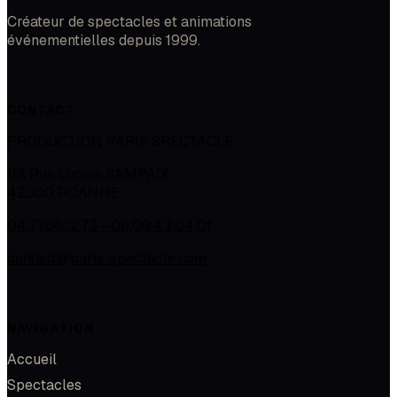
Créateur de spectacles et animations
événementielles depuis 1999.
CONTACT
PRODUCTION PARIS SPECTACLE
118 Rue Lucien SAMPAIX
42300
ROANNE
04.77.66.12.73 - 06.09.43.04.01
contact@paris-spectacle.com
NAVIGATION
Accueil
Spectacles