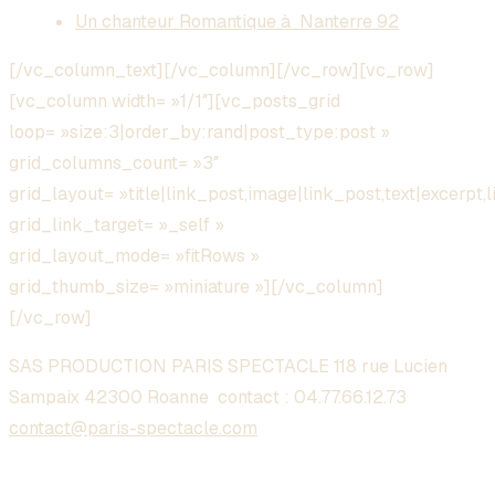
Un chanteur Romantique à Nanterre 92
[/vc_column_text][/vc_column][/vc_row][vc_row]
[vc_column width= »1/1″][vc_posts_grid
loop= »size:3|order_by:rand|post_type:post »
grid_columns_count= »3″
grid_layout= »title|link_post,image|link_post,text|excerpt,l
grid_link_target= »_self »
grid_layout_mode= »fitRows »
grid_thumb_size= »miniature »][/vc_column]
[/vc_row]
SAS PRODUCTION PARIS SPECTACLE 118 rue Lucien
Sampaix 42300 Roanne contact :
04.77.66.12.73
contact@paris-spectacle.com