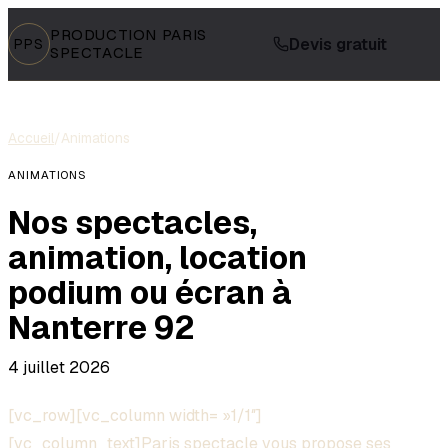
PRODUCTION PARIS
Devis gratuit
PPS
SPECTACLE
Accueil
/
Animations
ANIMATIONS
Nos spectacles,
animation, location
podium ou écran à
Nanterre 92
4 juillet 2026
[vc_row][vc_column width= »1/1″]
[vc_column_text]Paris
spectacle
vous propose ses