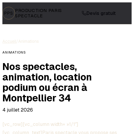
PRODUCTION PARIS
Devis gratuit
PPS
SPECTACLE
Accueil
/
Animations
ANIMATIONS
Nos spectacles,
animation, location
podium ou écran à
Montpellier 34
4 juillet 2026
[vc_row][vc_column width= »1/1″]
[vc_column_text]Paris
spectacle
vous propose ses