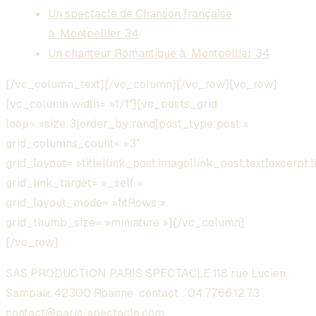
Un spectacle de Chanson française
à Montpellier 34
Un chanteur Romantique à Montpellier 34
[/vc_column_text][/vc_column][/vc_row][vc_row]
[vc_column width= »1/1″][vc_posts_grid
loop= »size:3|order_by:rand|post_type:post »
grid_columns_count= »3″
grid_layout= »title|link_post,image|link_post,text|excerpt,l
grid_link_target= »_self »
grid_layout_mode= »fitRows »
grid_thumb_size= »miniature »][/vc_column]
[/vc_row]
SAS PRODUCTION PARIS SPECTACLE 118 rue Lucien
Sampaix 42300 Roanne contact :
04.77.66.12.73
contact@paris-spectacle.com