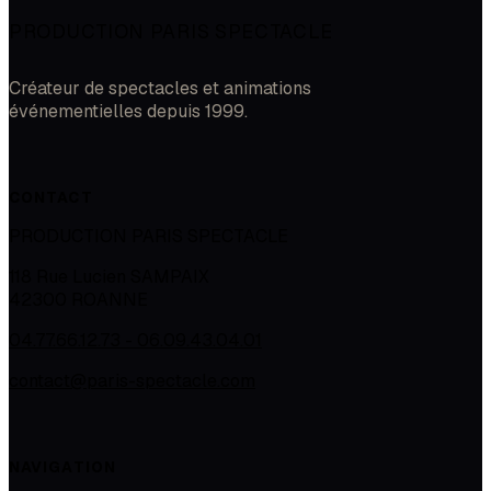
PRODUCTION PARIS SPECTACLE
Créateur de spectacles et animations
événementielles depuis 1999.
CONTACT
PRODUCTION PARIS SPECTACLE
118 Rue Lucien SAMPAIX
42300
ROANNE
04.77.66.12.73 - 06.09.43.04.01
contact@paris-spectacle.com
NAVIGATION