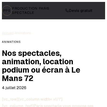
PRODUCTION PARIS
Devis gratuit
PPS
SPECTACLE
Accueil
/
Animations
ANIMATIONS
Nos spectacles,
animation, location
podium ou écran à Le
Mans 72
4 juillet 2026
[vc_row][vc_column width= »1/1″]
[vc_column_text]Paris
spectacle
vous propose ses