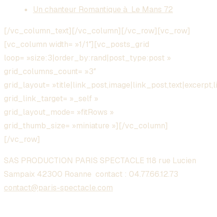
Un chanteur Romantique à Le Mans 72
[/vc_column_text][/vc_column][/vc_row][vc_row]
[vc_column width= »1/1″][vc_posts_grid
loop= »size:3|order_by:rand|post_type:post »
grid_columns_count= »3″
grid_layout= »title|link_post,image|link_post,text|excerpt,l
grid_link_target= »_self »
grid_layout_mode= »fitRows »
grid_thumb_size= »miniature »][/vc_column]
[/vc_row]
SAS PRODUCTION PARIS SPECTACLE 118 rue Lucien
Sampaix 42300 Roanne contact :
04.77.66.12.73
contact@paris-spectacle.com