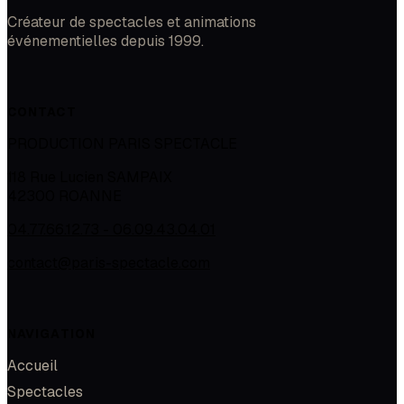
Créateur de spectacles et animations
événementielles depuis 1999.
CONTACT
PRODUCTION PARIS SPECTACLE
118 Rue Lucien SAMPAIX
42300
ROANNE
04.77.66.12.73 - 06.09.43.04.01
contact@paris-spectacle.com
NAVIGATION
Accueil
Spectacles