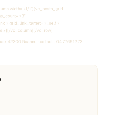
umn width= »1/1″][vc_posts_grid
ns_count= »3″
ink » grid_link_target= »_self »
re »][/vc_column][/vc_row]
aix 42300 Roanne contact :
04.77.66.12.73
?