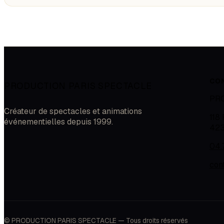
CO
PRODUCTION PARIS SPECTACLE
PR
Créateur de spectacles et animations
118
événementielles depuis 1999.
42
04.
con
© PRODUCTION PARIS SPECTACLE — Tous droits réservés