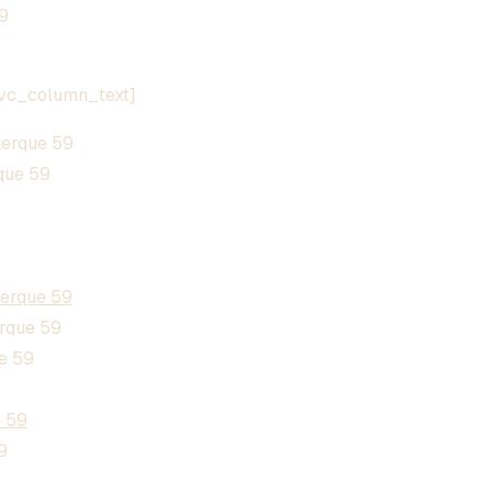
9
[vc_column_text]
erque 59
que 59
kerque 59
rque 59
e 59
e 59
9