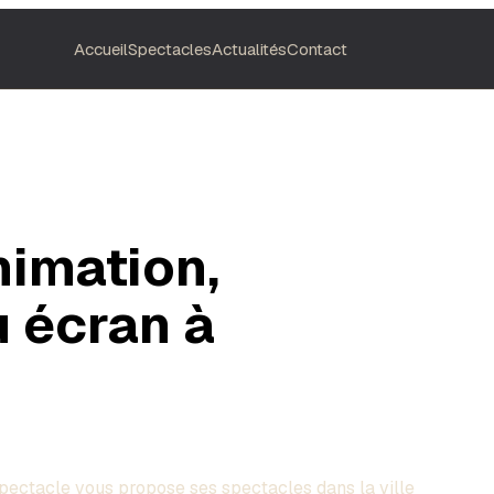
Accueil
Spectacles
Actualités
Contact
nimation,
 écran à
pectacle
vous propose ses spectacles dans la ville