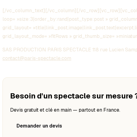
[/vc_column_text][/vc_column][/vc_row][vc_row][vc_col
loop= »size:3|order_by:rand|post_type:post » grid_colum
grid_layout= »title|link_post,image|link_post,text|excerpt,l
grid_layout_mode= »fitRows » grid_thumb_size= »miniatu
SAS PRODUCTION PARIS SPECTACLE 118 rue Lucien Samp
contact@paris-spectacle.com
Besoin d'un spectacle sur mesure 
Devis gratuit et clé en main — partout en France.
Demander un devis