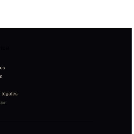
TION
les
és
 légales
tion