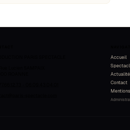
NTACT
NAVIGA
ODUCTION PARIS SPECTACLE
Accueil
Spectac
 Rue Lucien SAMPAIX
300
ROANNE
Actualit
Contact
77.66.12.73 - 06.09.43.04.01
Mentions
tact@paris-spectacle.com
Administra