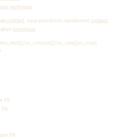
ions technique
.
age contact
, nous prendrons rapidement
contact
tation
technique
.
umn_text][/vc_column][/vc_row][vc_row]
?
e 59
 59
que 59