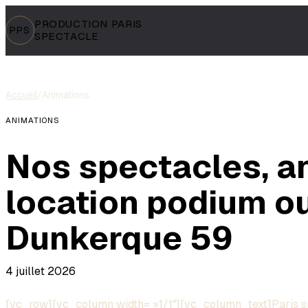
PRODUCTION PARIS
PPS
SPECTACLE
Accueil
/
Animations
ANIMATIONS
Nos spectacles, a
location podium ou
Dunkerque 59
4 juillet 2026
[vc_row][vc_column width= »1/1″][vc_column_text]Paris
s