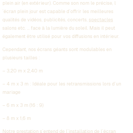
plein air (en extérieur). Comme son nom le précise, l
´écran plein jour est capable d´offrir les meilleures
qualités de vidéos, publicités, concerts,
spectacles
salons etc. … face à la lumière du soleil. Mais il peut
également être utilisé pour vos diffusions en intérieur.
Cependant, nos écrans géants sont modulables en
plusieurs tailles :
– 3,20 m x 2,40 m
– 4 m x 3 m : Idéale pour les retransmissions lors d´un
mariage
– 6 m x 3 m (16 : 9)
– 8 m x 1,6 m
Notre prestation s´entend de l´installation de l´écran