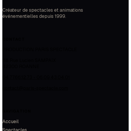
Créateur de spectacles et animations
événementielles depuis 1999.
CONTACT
PRODUCTION PARIS SPECTACLE
118 Rue Lucien SAMPAIX
42300
ROANNE
04.77.66.12.73 - 06.09.43.04.01
contact@paris-spectacle.com
NAVIGATION
Accueil
Spectacles