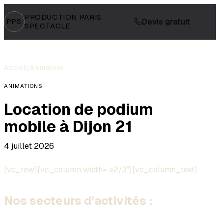
PRODUCTION PARIS
Devis gratuit
PPS
SPECTACLE
Accueil
/
Animations
ANIMATIONS
Location de podium
mobile à Dijon 21
4 juillet 2026
[vc_row][vc_column width= »2/3″][vc_column_text]
Nos secteurs d’activités :