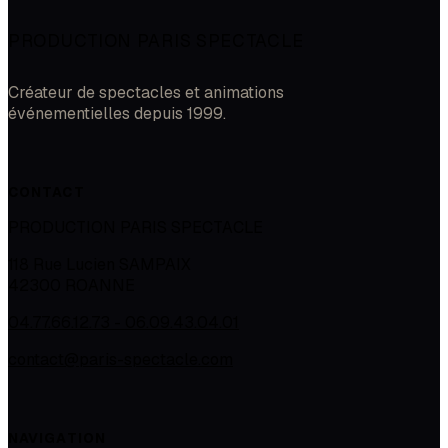
PRODUCTION PARIS SPECTACLE
Créateur de spectacles et animations
événementielles depuis 1999.
CONTACT
PRODUCTION PARIS SPECTACLE
118 Rue Lucien SAMPAIX
42300
ROANNE
04.77.66.12.73 - 06.09.43.04.01
contact@paris-spectacle.com
NAVIGATION