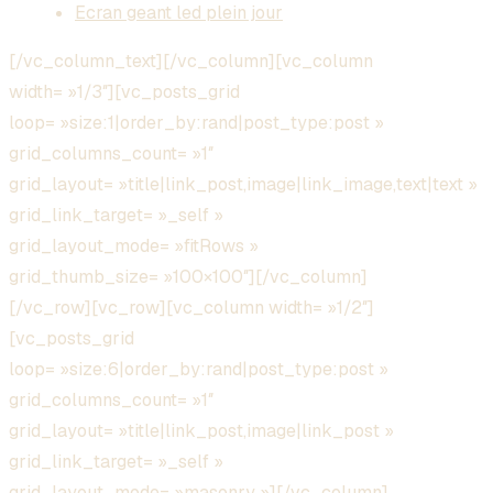
Ecran geant led plein jour
[/vc_column_text][/vc_column][vc_column
width= »1/3″][vc_posts_grid
loop= »size:1|order_by:rand|post_type:post »
grid_columns_count= »1″
grid_layout= »title|link_post,image|link_image,text|text »
grid_link_target= »_self »
grid_layout_mode= »fitRows »
grid_thumb_size= »100×100″][/vc_column]
[/vc_row][vc_row][vc_column width= »1/2″]
[vc_posts_grid
loop= »size:6|order_by:rand|post_type:post »
grid_columns_count= »1″
grid_layout= »title|link_post,image|link_post »
grid_link_target= »_self »
grid_layout_mode= »masonry »][/vc_column]