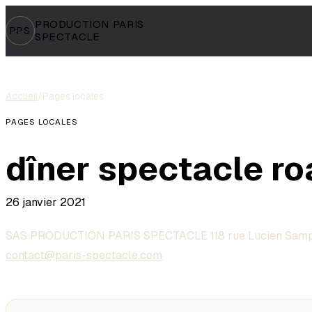
PRODUCTION PARIS
PPS
SPECTACLE
Accueil
/
Pages locales
PAGES LOCALES
dîner spectacle r
26 janvier 2021
SAS PRODUCTION PARIS SPECTACLE 118 rue Lucien Samp
contact@paris-spectacle.com