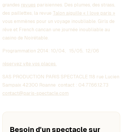
grandes
revues
parisiennes. Des plumes, des strass,
des paillettes, la revue
Talon aiguille « I love paris »
vous emmènes pour un voyage inoubliable. Girls de
rêve et French cancan une journée inoubliable au
casino de Noirétable.
Programmation 2014: 10/04, 15/05, 12/06
réservez vite vos places.
SAS PRODUCTION PARIS SPECTACLE 118 rue Lucien
Sampaix 42300 Roanne contact :
04.77.66.12.73
contact@paris-spectacle.com
Besoin d'un spectacle sur