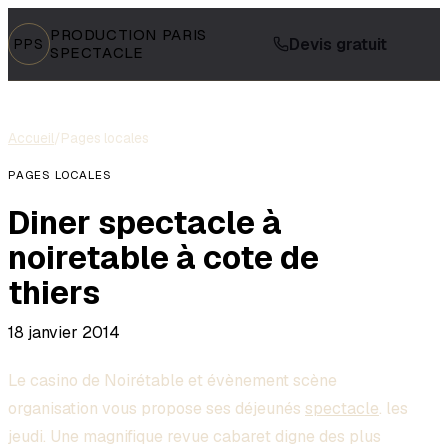
PRODUCTION PARIS
Devis gratuit
PPS
SPECTACLE
Accueil
/
Pages locales
PAGES LOCALES
Diner spectacle à
noiretable à cote de
thiers
18 janvier 2014
Le casino de Noirétable et évènement scène
organisation vous propose ses déjeunés
spectacle
. les
jeudi. Une magnifique revue cabaret digne des plus