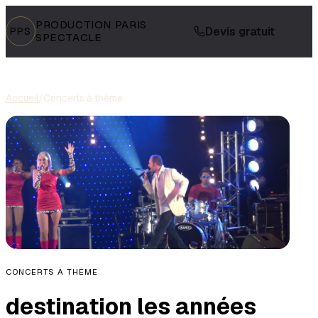
PRODUCTION PARIS
Devis gratuit
PPS
SPECTACLE
Accueil
/
Concerts à thème
CONCERTS À THÈME
destination les années