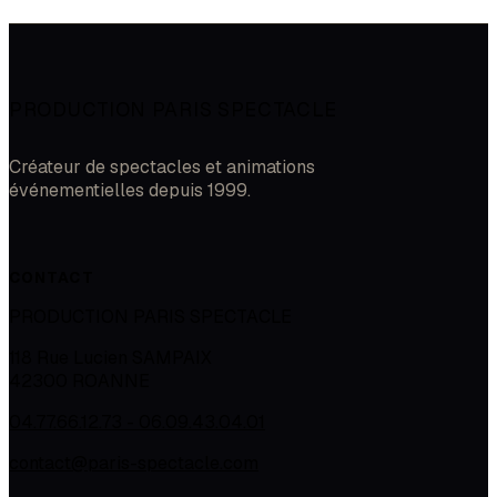
PRODUCTION PARIS SPECTACLE
Créateur de spectacles et animations
événementielles depuis 1999.
CONTACT
PRODUCTION PARIS SPECTACLE
118 Rue Lucien SAMPAIX
42300
ROANNE
04.77.66.12.73 - 06.09.43.04.01
contact@paris-spectacle.com