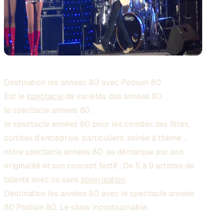
Destination les années 80 avec Podium 80
Est le
spectacle
de variétés des années 80 .
le spectacle années 80 :
le spectacle années 80 pour les comités des fêtes,
comités d’entreprise, particuliers, soirée à thème …
notre spectacle années 80 se démarque par son
originalité et son concept festif . De 5 à 9 artistes de
talents avec ou sans
sonorisation
.
Destination les années 80 avec le spectacle années
80 Podium 80, Le show incontournable.