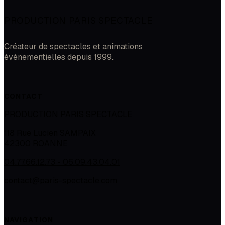
PRODUCTION PARIS SPECTACLE
Créateur de spectacles et animations
événementielles depuis 1999.
CONTACT
PRODUCTION PARIS SPECTACLE
118 Rue Lucien SAMPAIX
42300
ROANNE
04.77.66.12.73 - 06.09.43.04.01
contact@paris-spectacle.com
NAVIGATION