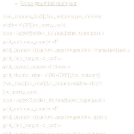
Ecran geant led plein jour
[/vc_column_text][/vc_column][vc_column
width= »1/3″][vc_posts_grid
loop= »size:1|order_by:rand|post_type:post »
grid_columns_count= »1″
grid_layout= »title|link_post,image|link_image,text|text »
grid_link_target= »_self »
grid_layout_mode= »fitRows »
grid_thumb_size= »100×100″][/vc_column]
[/vc_row][vc_row][vc_column width= »1/2″]
[vc_posts_grid
loop= »size:6|order_by:rand|post_type:post »
grid_columns_count= »1″
grid_layout= »title|link_post,image|link_post »
grid_link_target= »_self »
grid_layout_mode= »masonry »][/vc_column]