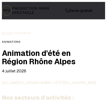
PRODUCTION PARIS
Devis gratuit
PPS
SPECTACLE
Accueil
/
Animations
ANIMATIONS
Animation d'été en
Région Rhône Alpes
4 juillet 2026
[vc_row][vc_column width= »2/3″][vc_column_text]
Nos secteurs d’activités :