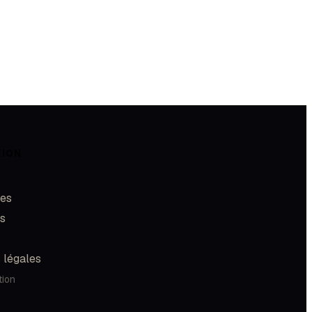
TION
les
és
 légales
tion