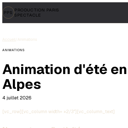
PRODUCTION PARIS
PPS
SPECTACLE
Accueil
/
Animations
ANIMATIONS
Animation d'été e
Alpes
4 juillet 2026
[vc_row][vc_column width= »2/3″][vc_column_text]