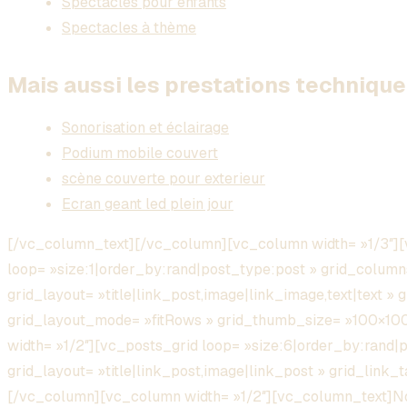
Spectacles pour enfants
Spectacles à thème
Mais aussi les prestations technique 
Sonorisation et éclairage
Podium mobile couvert
scène couverte pour exterieur
Ecran geant led plein jour
[/vc_column_text][/vc_column][vc_column width= »1/3″][
loop= »size:1|order_by:rand|post_type:post » grid_column
grid_layout= »title|link_post,image|link_image,text|text » 
grid_layout_mode= »fitRows » grid_thumb_size= »100×1
width= »1/2″][vc_posts_grid loop= »size:6|order_by:rand|
grid_layout= »title|link_post,image|link_post » grid_link
[/vc_column][vc_column width= »1/2″][vc_column_text]Nou