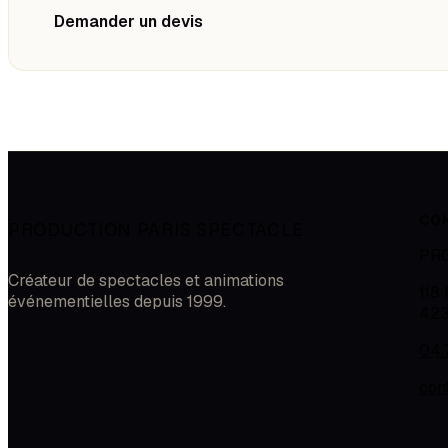
Demander un devis
CO
PRODUCTION PARIS SPECTACLE
PR
Créateur de spectacles et animations
118
événementielles depuis 1999.
42
04.
con