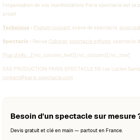
l’organisation de vos manifestations Paris spectacle est la 
projet.
Technique
:
Podium couvert
, scène de spectacle,
sonorisa
Spectacle :
Revue
Cabaret
,
spectacle enfants
, spectacle 
Plus d’info ….
[/vc_column_text][/vc_column][/vc_row]
SAS PRODUCTION PARIS SPECTACLE 118 rue Lucien Samp
contact@paris-spectacle.com
Besoin d'un spectacle sur mesure 
Devis gratuit et clé en main — partout en France.