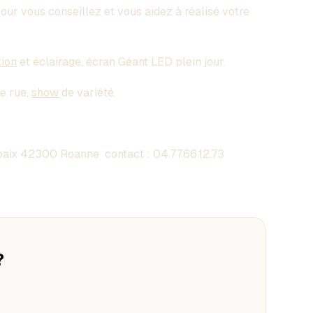
pour vous conseillez et vous aidez à réalisé votre
tion
et éclairage, écran Géant LED plein jour.
de rue,
show
de variété.
aix 42300 Roanne contact :
04.77.66.12.73
?