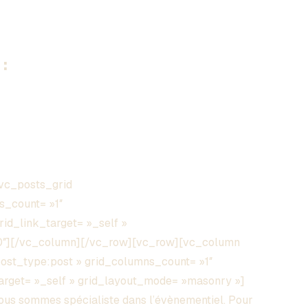
:
vc_posts_grid
s_count= »1″
grid_link_target= »_self »
00″][/vc_column][/vc_row][vc_row][vc_column
post_type:post » grid_columns_count= »1″
_target= »_self » grid_layout_mode= »masonry »]
s sommes spécialiste dans l’évènementiel. Pour