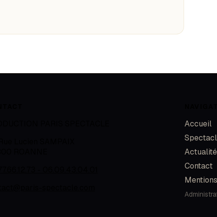
NTACT
NAVIGA
ODUCTION PARIS SPECTACLE
Accueil
Spectac
 Rue Lucien SAMPAIX
300
ROANNE
Actualit
Contact
77.66.12.73 - 06.09.43.04.01
Mentions
tact@paris-spectacle.com
Administra